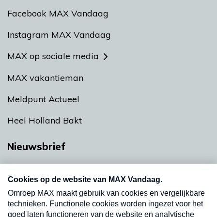
Facebook MAX Vandaag
Instagram MAX Vandaag
MAX op sociale media
MAX vakantieman
Meldpunt Actueel
Heel Holland Bakt
Nieuwsbrief
Neem hier een gratis abonnement op onze
nieuwsbrief. Elke vrijdag- en dinsdagochtend in
uw mailbox.
Verzend