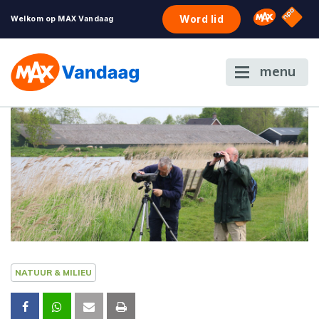
NPO S
Omroep 
Word lid
Welkom op MAX Vandaag
menu
NATUUR & MILIEU