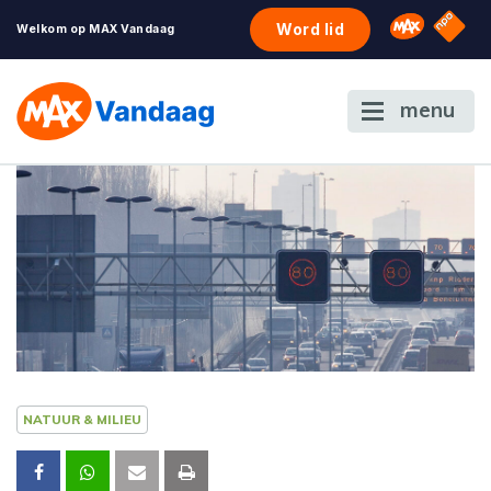
NPO S
Omroep 
Word lid
Welkom op MAX Vandaag
menu
NATUUR & MILIEU