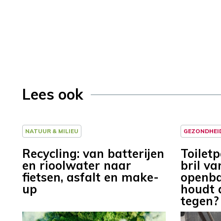
Lees ook
NATUUR & MILIEU
GEZONDHEI
Recycling: van batterijen
Toilet
en rioolwater naar
bril va
fietsen, asfalt en make-
openba
up
houdt 
tegen?