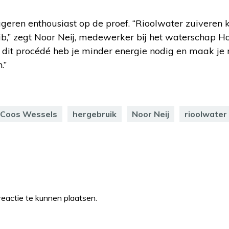
eren enthousiast op de proef. “Rioolwater zuiveren k
ib,” zegt Noor Neij, medewerker bij het waterschap H
 dit procédé heb je minder energie nodig en maak je 
.”
Coos Wessels
hergebruik
Noor Neij
rioolwater
eactie te kunnen plaatsen.