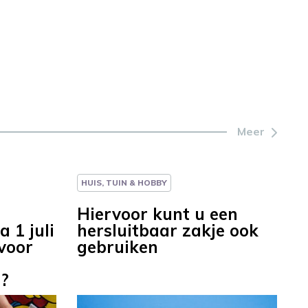
Meer
HUIS, TUIN & HOBBY
Hiervoor kunt u een
 1 juli
hersluitbaar zakje ook
voor
gebruiken
n
n?