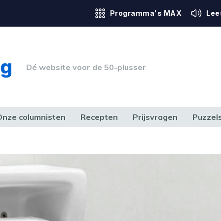
Programma's MAX
Lee
Dé website voor de 50-plusser
Onze columnisten
Recepten
Prijsvragen
Puzzel
ERK & RECHT
GEZONDHEID & SPORT
HUIS, TUIN & HOBBY
MEDIA & 