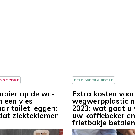
D & SPORT
GELD, WERK & RECHT
papier op de wc-
Extra kosten voor
n een vies
wegwerpplastic na
ar toilet leggen:
2023: wat gaat u 
dat ziektekiemen
uw koffiebeker e
frietbakje betale