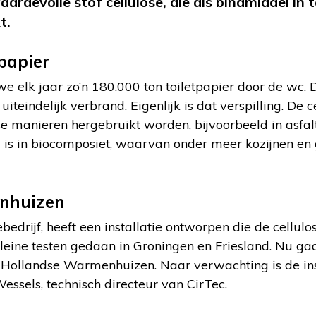
ardevolle stof cellulose, die als bindmiddel in 
t.
-papier
e elk jaar zo’n 180.000 ton toiletpapier door de wc. D
uiteindelijk verbrand. Eigenlijk is dat verspilling. De c
e manieren hergebruikt worden, bijvoorbeeld in asfalt
 is in biocomposiet, waarvan onder meer kozijnen en
nhuizen
bedrijf, heeft een installatie ontworpen die de cellulo
l kleine testen gedaan in Groningen en Friesland. Nu ga
d-Hollandse Warmenhuizen. Naar verwachting is de inst
essels, technisch directeur van CirTec.