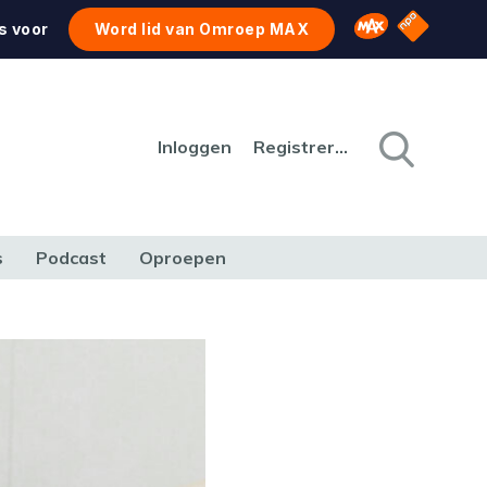
NPO Star
Omroep MAX
s voor
Word lid van Omroep MAX
Inloggen
Registreren
s
Podcast
Oproepen
CULTUUR
NATUUR & MILIEU
REIZEN & VERKEER