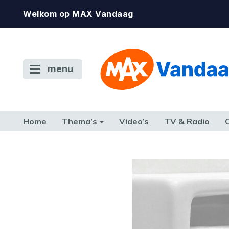
Welkom op MAX Vandaag
menu
Home
Thema’s
Video’s
TV & Radio
CONSUMENT
ETEN & DRINKEN
FAMILIE & RELATIE
GELD, W
TERUG NAAR TOEN