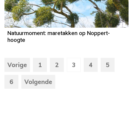
Door Kees Loogman
Natuurmoment: maretakken op Noppert-
hoogte
Vorige
1
2
3
4
5
6
Volgende