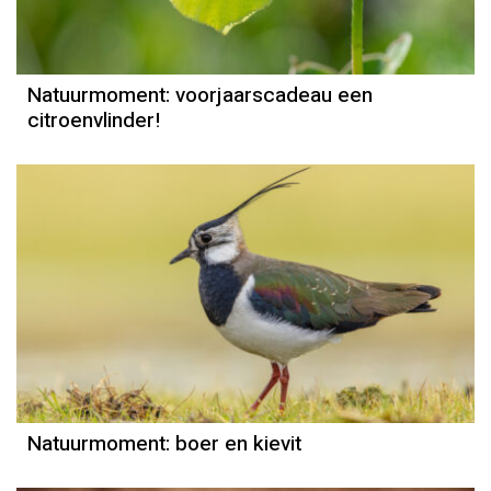
Natuurmoment: voorjaarscadeau een
citroenvlinder!
Natuurmoment
Door Kees Loogman
Natuurmoment: boer en kievit