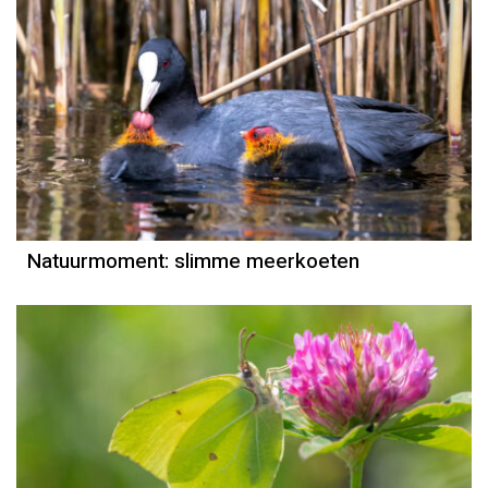
Natuurmoment
Door Kees Loogman
Natuurmoment: slimme meerkoeten
Natuurmoment
Door Kees Loogman