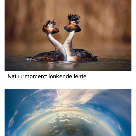
Natuurmoment
Door Kees Loogman
Natuurmoment: lonkende lente
Natuurmoment
Door Kees Loogman