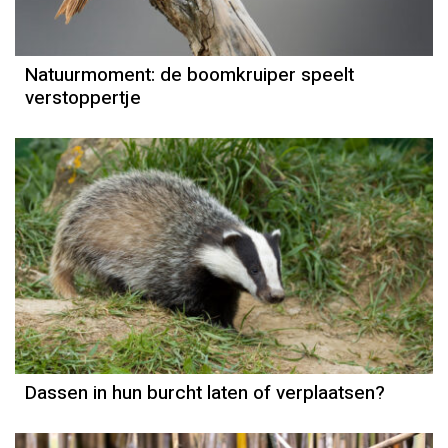
Natuurmoment: de boomkruiper speelt
verstoppertje
Natuurmoment
Door Kees Loogman
Dassen in hun burcht laten of verplaatsen?