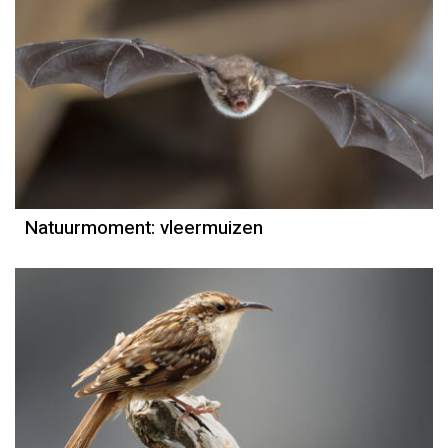
Natuurmoment
Door Kees Loogman
Natuurmoment: vleermuizen
Natuurmoment
Door Kees Loogman