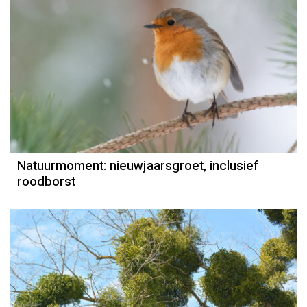
Natuurmoment
Door Kees Loogman
Natuurmoment: nieuwjaarsgroet, inclusief
roodborst
Natuurmoment