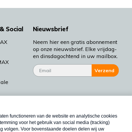
& Social
Nieuwsbrief
MAX
Neem hier een gratis abonnement
op onze nieuwsbrief. Elke vrijdag-
en dinsdagochtend in uw mailbox.
MAX
Verzend
iale
tieman
ctueel
Nieuwsbrief
d Bakt