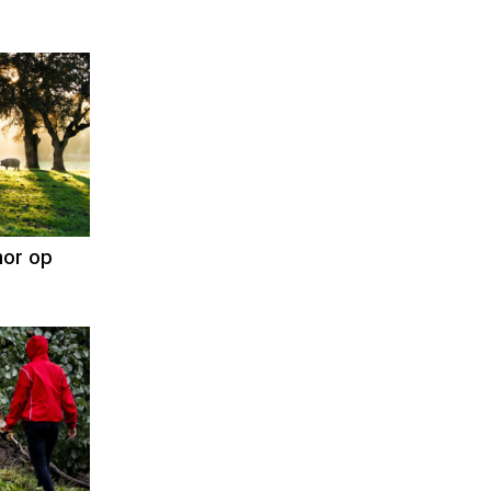
nt
ogman
or op
nt
ogman