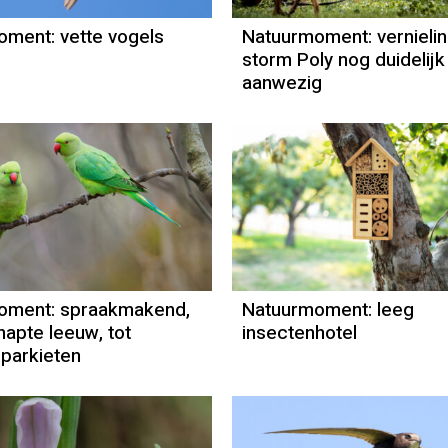
ment: vette vogels
Natuurmoment: vernieli
storm Poly nog duidelijk
aanwezig
Natuurmoment
Natuurmome
Door Kees Loogman
Door Kees Lo
oment: spraakmakend,
Natuurmoment: leeg
napte leeuw, tot
insectenhotel
parkieten