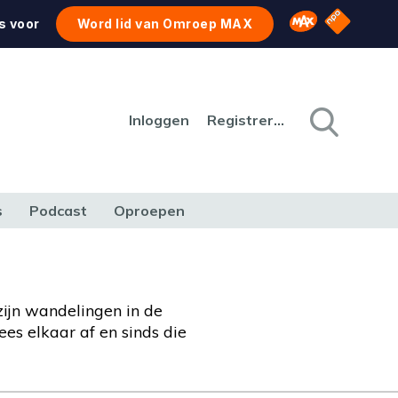
NPO Star
Omroep MAX
s voor
Word lid van Omroep MAX
Inloggen
Registreren
s
Podcast
Oproepen
CULTUUR
NATUUR & MILIEU
REIZEN & VERKEER
zijn wandelingen in de
ees elkaar af en sinds die