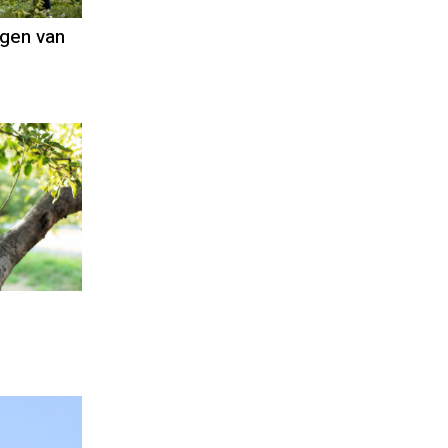
ngen van
nt
ogman