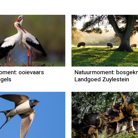
Natuurmoment
Natuurmome
Door Kees Loogman
Door Kees Lo
oment: ooievaars
Natuurmoment: bosgekn
gels
Landgoed Zuylestein
Natuurmome
Door Kees Lo