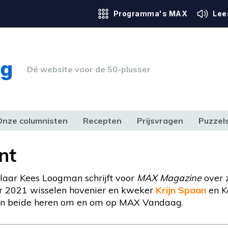
Programma's MAX
Lee
Dé website voor de 50-plusser
Onze columnisten
Recepten
Prijsvragen
Puzzel
ERK & RECHT
GEZONDHEID & SPORT
HUIS, TUIN & HOBBY
MEDIA & 
nt
laar Kees Loogman schrijft voor
MAX Magazine
over 
r 2021 wisselen hovenier en kweker
Krijn Spaan
en K
 van beide heren om en om op MAX Vandaag.