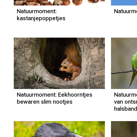
Natuurmoment:
Natuurmo
kastanjepoppetjes
Natuurmoment
Door Kees Loogman
Natuurmoment: Eekhoorntjes
Natuurm
bewaren slim nootjes
van onts
halsband