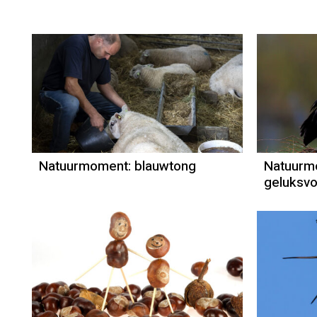
Natuurmoment
Door Kees Loogman
Natuurmoment: blauwtong
Natuurm
geluksvo
Natuurmoment
Door Kees Loogman