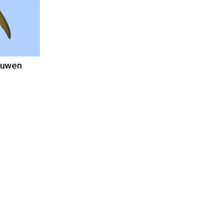
nt
ogman
luwen