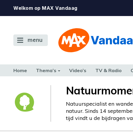
Welkom op MAX Vandaag
menu
Home
Thema’s
Video’s
TV & Radio
CONSUMENT
ETEN & DRINKEN
FAMILIE & RELATIE
GELD, W
Natuurmome
TERUG NAAR TOEN
Natuurspecialist en wande
natuur. Sinds 14 septembe
tijd vindt u de bijdragen