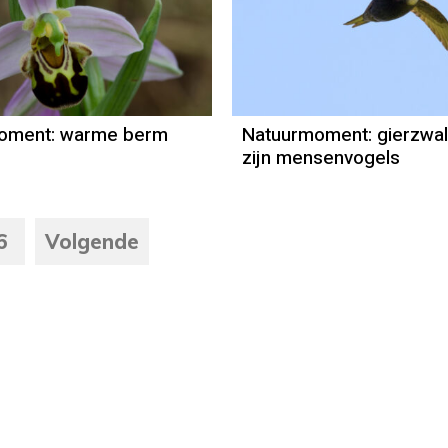
Natuurmoment
Natuurmome
Door Kees Loogman
Door Kees Lo
oment: warme berm
Natuurmoment: gierzwa
zijn mensenvogels
6
Volgende