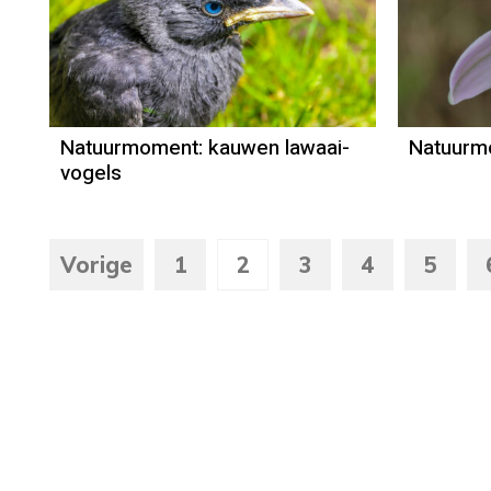
Natuurmoment
Door Kees Loogman
Natuurmoment: kauwen lawaai-
Natuurm
vogels
Vorige
1
2
3
4
5