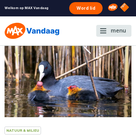
NPO S
Omroep 
Word lid
Welkom op MAX Vandaag
menu
NATUUR & MILIEU