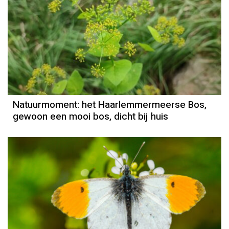
Natuurmoment
Door Kees Loogman
Natuurmoment: het Haarlemmermeerse Bos,
gewoon een mooi bos, dicht bij huis
Natuurmoment
Door Kees Loogman