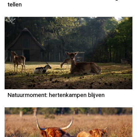
tellen
Natuurmoment
Door Kees Loogman
Natuurmoment: hertenkampen blijven