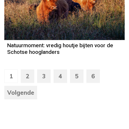
Natuurmoment
Door Kees Loogman
Natuurmoment: vredig houtje bijten voor de
Schotse hooglanders
1
2
3
4
5
6
Volgende