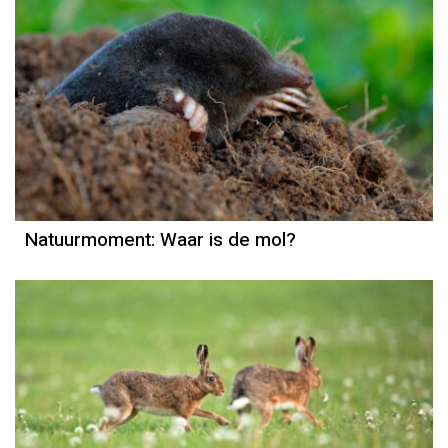
Natuurmoment
Door Kees Loogman
Natuurmoment: Waar is de mol?
Natuurmoment
Door Kees Loogman