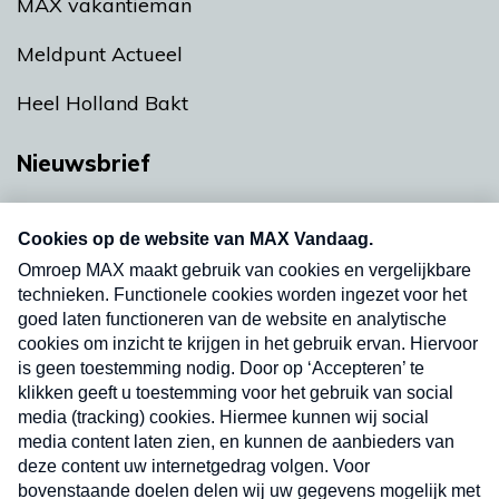
MAX vakantieman
Meldpunt Actueel
Heel Holland Bakt
Nieuwsbrief
Neem hier een gratis abonnement op onze
nieuwsbrief. Elke vrijdag- en dinsdagochtend in
uw mailbox.
Verzend