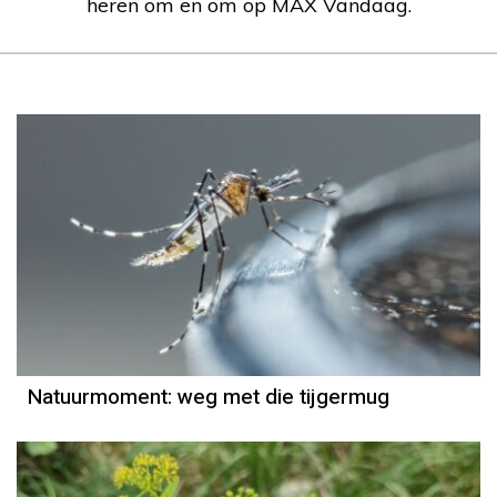
heren om en om op MAX Vandaag.
Natuurmoment
Door Kees Loogman
Natuurmoment: weg met die tijgermug