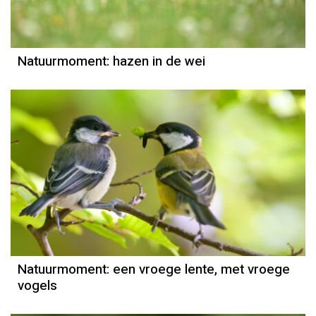
Natuurmoment: hazen in de wei
Natuurmoment
Door Kees Loogman
Natuurmoment: een vroege lente, met vroege
vogels