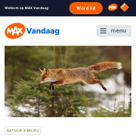
NPO S
Omroep 
Word lid
Welkom op MAX Vandaag
menu
NATUUR & MILIEU