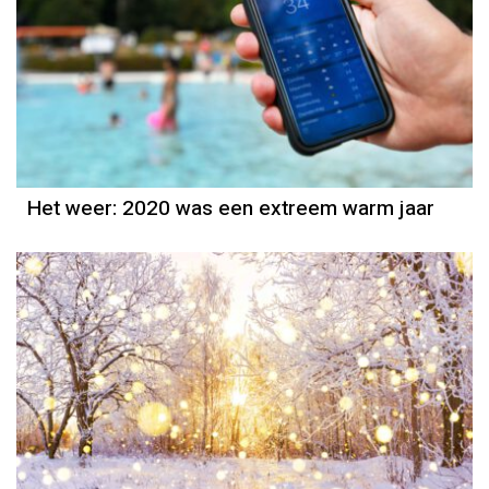
Het weer
Piet Paulusma
Het weer: 2020 was een extreem warm jaar
Het weer
Piet Paulusma