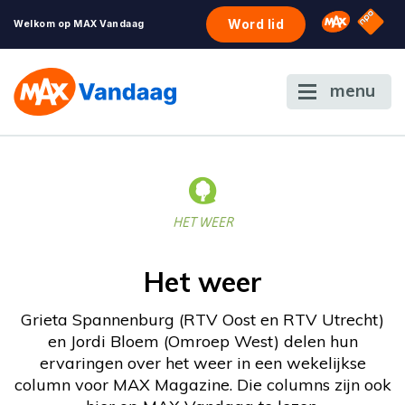
NPO S
Omroep 
Word lid
Welkom op MAX Vandaag
menu
HET WEER
Het weer
Grieta Spannenburg (RTV Oost en RTV Utrecht)
en Jordi Bloem (Omroep West) delen hun
ervaringen over het weer in een wekelijkse
column voor MAX Magazine. Die columns zijn ook