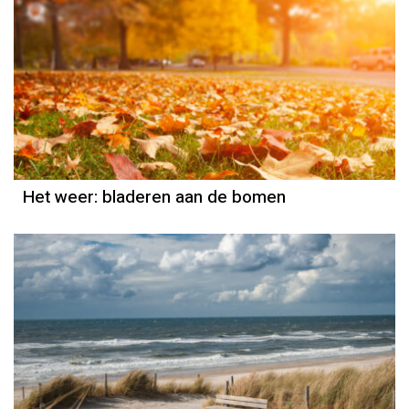
Het weer
Piet Paulusma
Het weer: bladeren aan de bomen
Het weer
Piet Paulusma