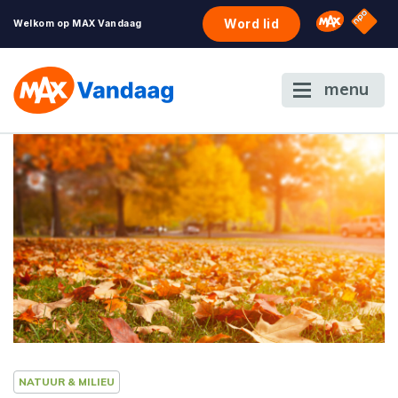
NPO S
Omroep 
Word lid
Welkom op MAX Vandaag
menu
NATUUR & MILIEU