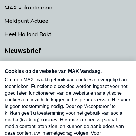
MAX vakantieman
Meldpunt Actueel
Heel Holland Bakt
Nieuwsbrief
Neem hier een gratis abonnement op onze
nieuwsbrief. Elke vrijdag- en dinsdagochtend in
uw mailbox.
Verzend