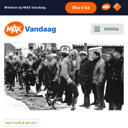
NPO S
Omroep 
Word lid
Welkom op MAX Vandaag
menu
NATUUR & MILIEU