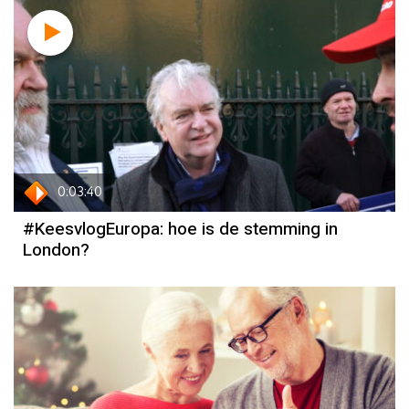
Column
Kees Boonman
0:03:40
#KeesvlogEuropa: hoe is de stemming in
London?