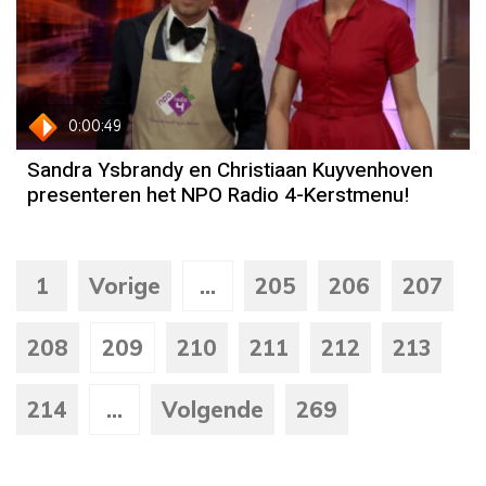
0:00:49
Sandra Ysbrandy en Christiaan Kuyvenhoven
presenteren het NPO Radio 4-Kerstmenu!
1
Vorige
...
205
206
207
208
209
210
211
212
213
214
...
Volgende
269