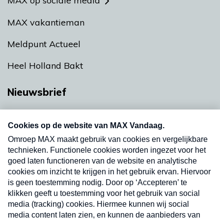
MAX op sociale media
MAX vakantieman
Meldpunt Actueel
Heel Holland Bakt
Nieuwsbrief
Neem hier een gratis abonnement op onze
nieuwsbrief. Elke vrijdag- en dinsdagochtend in
uw mailbox.
Verzend