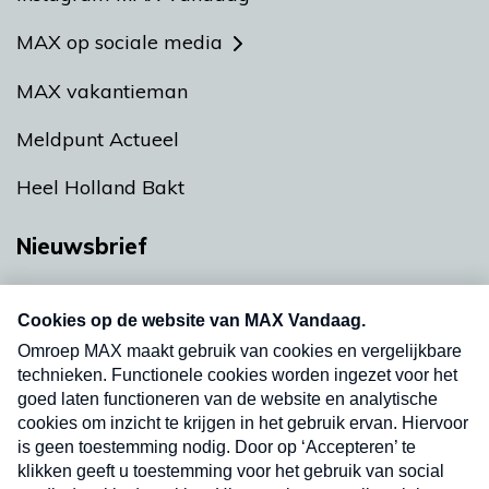
MAX op sociale media
MAX vakantieman
Meldpunt Actueel
Heel Holland Bakt
Nieuwsbrief
Neem hier een gratis abonnement op onze
nieuwsbrief. Elke vrijdag- en dinsdagochtend in
uw mailbox.
Verzend