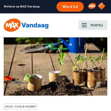
NPO S
Omroep 
Word lid
Welkom op MAX Vandaag
menu
HUIS, TUIN & HOBBY