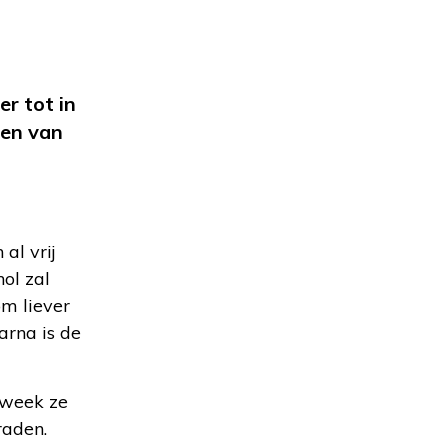
r tot in
ren van
al vrij
nol zal
m liever
arna is de
 kweek ze
raden.