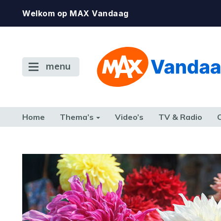
Welkom op MAX Vandaag
menu
Home
Thema’s
Video’s
TV & Radio
CONSUMENT
ETEN & DRINKEN
FAMILIE & RELATIE
GELD, W
TERUG NAAR TOEN