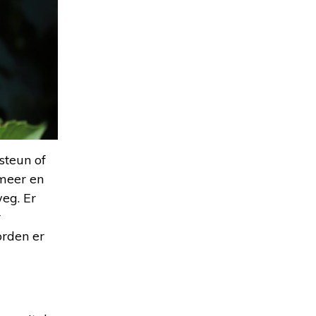
steun of
 meer en
eg. Er
r
orden er