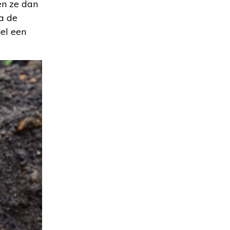
en ze dan
Na de
nel een