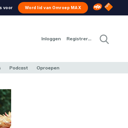
NPO Star
Omroep MAX
s voor
Word lid van Omroep MAX
Inloggen
Registreren
s
Podcast
Oproepen
CULTUUR
NATUUR & MILIEU
REIZEN & VERKEER