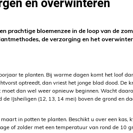
orgen en overwinteren
een prachtige bloemenzee in de loop van de zome
e plantmethodes, de verzorging en het overwinte
voorjaar te planten. Bij warme dagen komt het loof dan 
htvorst optreedt, dan vriest het jonge blad dood. De k
nt moet dan wel weer opnieuw beginnen. Wacht daaro
d de IJsheiligen (12, 13, 14 mei) boven de grond en da
 maart in potten te planten. Beschikt u over een kas,
garage of zolder met een temperatuur van rond de 10 g