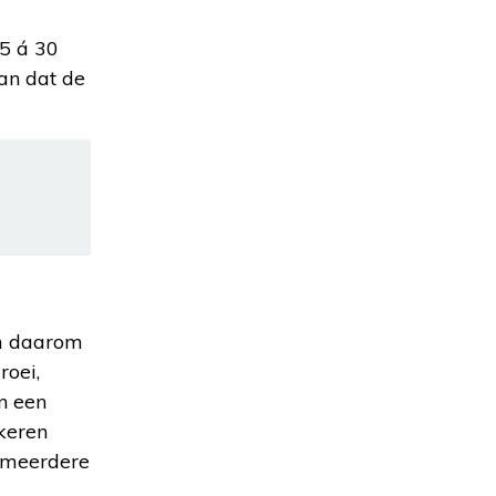
25 á 30
van dat de
em daarom
roei,
n een
keren
e meerdere