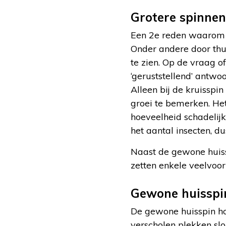
Grotere spinne
Een 2e reden waarom w
Onder andere door thu
te zien. Op de vraag o
‘geruststellend’ antwoo
Alleen bij de kruisspi
groei te bemerken. Het
hoeveelheid schadelijk
het aantal insecten, d
Naast de gewone huiss
zetten enkele veelvoor
Gewone huisspi
De gewone huisspin ho
verscholen plekken slo