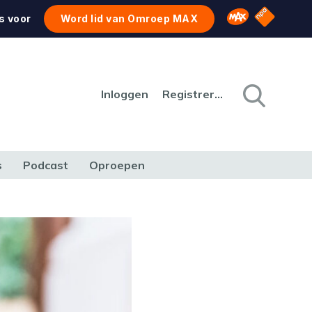
NPO Star
Omroep MAX
s voor
Word lid van Omroep MAX
Inloggen
Registreren
s
Podcast
Oproepen
CULTUUR
NATUUR & MILIEU
REIZEN & VERKEER