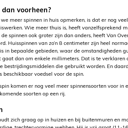
n dan voorheen?
e meer spinnen in huis opmerken, is dat er nog veel 
iswerken. Wie meer thuis is, heeft vanzelfsprekend 
f de spinnen ook groter zijn dan anders, heeft Van Ove
rd. Huisspinnen van zo’n 8 centimeter zijn heel normaal 
n is in bepaalde gebieden, waar de omstandigheden guns
 gaat dan om enkele millimeters. Dat is te verklaren
e bestrijdingsmiddelen die gebruikt worden. En daard
us beschikbaar voedsel voor de spin.
pin komen er nog veel meer spinnensoorten voor in e
komende soorten op een rij.
n
udt zich graag op in huizen en bij buitenmuren en m
rdige, trechtervormige webben. Hij is vrij groot (11-1