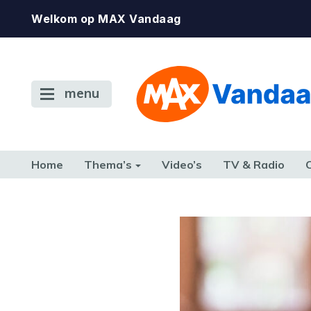
Welkom op MAX Vandaag
menu
Home
Thema’s
Video’s
TV & Radio
CONSUMENT
ETEN & DRINKEN
FAMILIE & RELATIE
GELD, W
TERUG NAAR TOEN