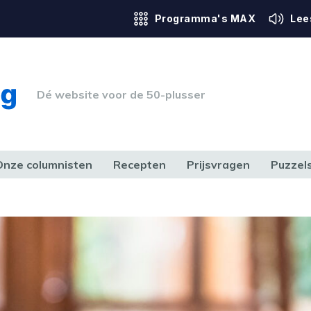
Programma's MAX
Lee
Dé website voor de 50-plusser
Onze columnisten
Recepten
Prijsvragen
Puzzel
ERK & RECHT
GEZONDHEID & SPORT
HUIS, TUIN & HOBBY
MEDIA & 