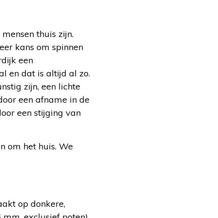
mensen thuis zijn.
meer kans om spinnen
rdijk een
en dat is altijd al zo.
tig zijn, een lichte
 door een afname in de
oor een stijging van
n om het huis. We
aakt op donkere,
6 mm, exclusief poten)