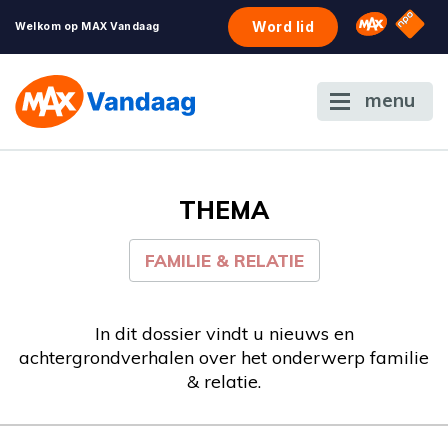
NPO S
Omroep 
Word lid
Welkom op MAX Vandaag
menu
THEMA
FAMILIE & RELATIE
In dit dossier vindt u nieuws en
achtergrondverhalen over het onderwerp familie
& relatie.