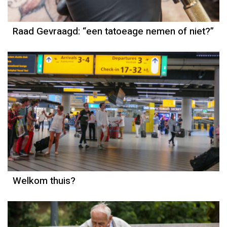
Raad Gevraagd: “een tatoeage nemen of niet?”
Column
Else-Marie van den Eerenbeemt
Welkom thuis?