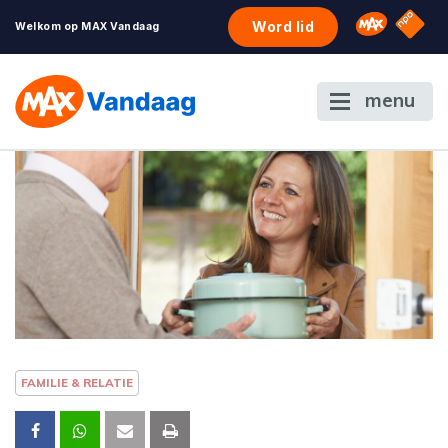
NPO S
Omroep 
Word lid
Welkom op MAX Vandaag
menu
FAMILIE & RELATIE