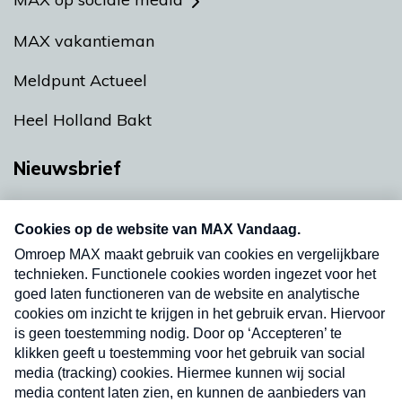
MAX vakantieman
Meldpunt Actueel
Heel Holland Bakt
Nieuwsbrief
Neem hier een gratis abonnement op onze
nieuwsbrief. Elke vrijdag- en dinsdagochtend in
uw mailbox.
Verzend