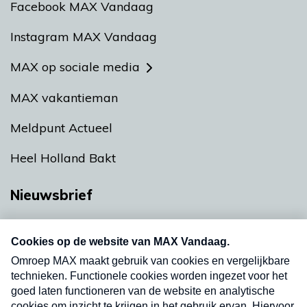
Facebook MAX Vandaag
Instagram MAX Vandaag
MAX op sociale media
MAX vakantieman
Meldpunt Actueel
Heel Holland Bakt
Nieuwsbrief
Neem hier een gratis abonnement op onze
nieuwsbrief. Elke vrijdag- en dinsdagochtend in
uw mailbox.
Verzend