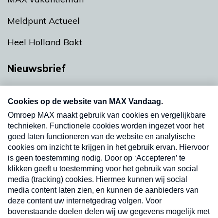
Meldpunt Actueel
Heel Holland Bakt
Nieuwsbrief
Neem hier een gratis abonnement op onze
nieuwsbrief. Elke vrijdag- en dinsdagochtend in
uw mailbox.
Verzend