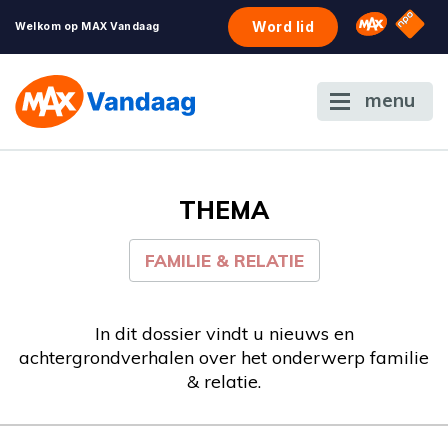
NPO S
Omroep 
Word lid
Welkom op MAX Vandaag
menu
THEMA
FAMILIE & RELATIE
In dit dossier vindt u nieuws en
achtergrondverhalen over het onderwerp familie
& relatie.