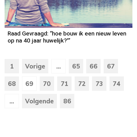
Raad Gevraagd: “hoe bouw ik een nieuw leven
op na 40 jaar huwelijk?'”
1
Vorige
...
65
66
67
68
69
70
71
72
73
74
...
Volgende
86