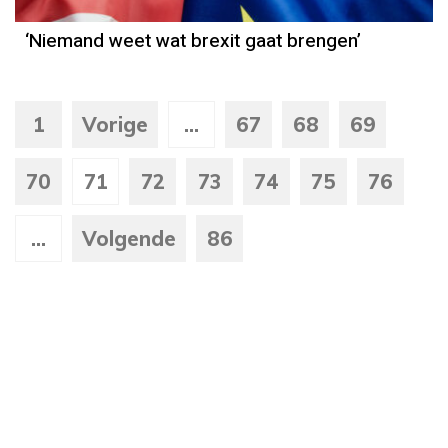
‘Niemand weet wat brexit gaat brengen’
1
Vorige
...
67
68
69
70
71
72
73
74
75
76
...
Volgende
86