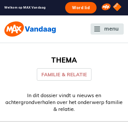
NPO S
Omroep 
Word lid
Welkom op MAX Vandaag
menu
THEMA
FAMILIE & RELATIE
In dit dossier vindt u nieuws en
achtergrondverhalen over het onderwerp familie
& relatie.