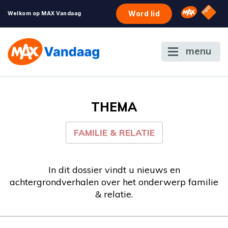
NPO S
Omroep 
Word lid
Welkom op MAX Vandaag
menu
THEMA
FAMILIE & RELATIE
In dit dossier vindt u nieuws en
achtergrondverhalen over het onderwerp familie
& relatie.