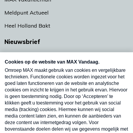
Meldpunt Actueel
Heel Holland Bakt
Nieuwsbrief
Neem hier een gratis abonnement op onze
nieuwsbrief. Elke vrijdag- en dinsdagochtend in
uw mailbox.
Verzend