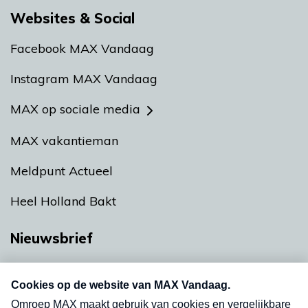
Websites & Social
Facebook MAX Vandaag
Instagram MAX Vandaag
MAX op sociale media
MAX vakantieman
Meldpunt Actueel
Heel Holland Bakt
Nieuwsbrief
Neem hier een gratis abonnement op onze
nieuwsbrief. Elke vrijdag- en dinsdagochtend in
uw mailbox.