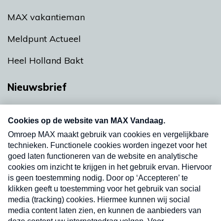
MAX vakantieman
Meldpunt Actueel
Heel Holland Bakt
Nieuwsbrief
Neem hier een gratis abonnement op onze
nieuwsbrief. Elke vrijdag- en dinsdagochtend in
uw mailbox.
Verzend