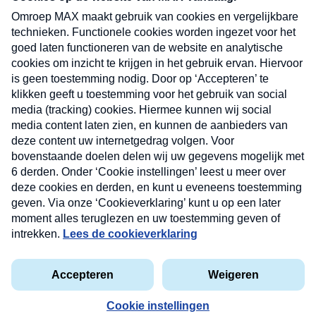
uw mailbox.
Verzend
Nieuwsbrief
Neem hier een gratis abonnement op onze
nieuwsbrief. Elke vrijdag- en dinsdagochtend in uw
mailbox.
Contact
Algemene voorwaarden
Privacyverklaring
Cookieverklaring
Kwetsbaarheid melden
privacyverklaring
Copyright © 2026 MAX Vandaag -
Omroep MAX