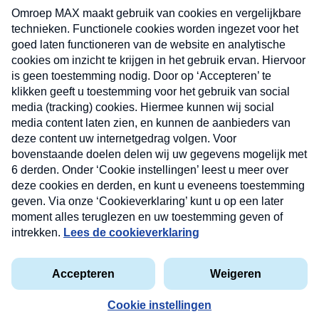
uw mailbox.
Verzend
Nieuwsbrief
Neem hier een gratis abonnement op onze
nieuwsbrief. Elke vrijdag- en dinsdagochtend in uw
mailbox.
Contact
Algemene voorwaarden
Privacyverklaring
Cookieverklaring
Kwetsbaarheid melden
privacyverklaring
Copyright © 2026 MAX Vandaag -
Omroep MAX