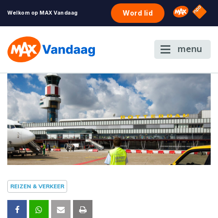
NPO S
Omroep 
Word lid
Welkom op MAX Vandaag
menu
REIZEN & VERKEER