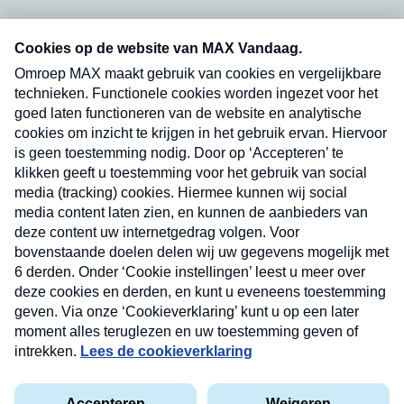
Neem hier een gratis abonnement op onze
nieuwsbrief. Elke vrijdag- en dinsdagochtend in
uw mailbox.
Verzend
Nieuwsbrief
Neem hier een gratis abonnement op onze
nieuwsbrief. Elke vrijdag- en dinsdagochtend in uw
mailbox.
Contact
Algemene voorwaarden
Privacyverklaring
Cookieverklaring