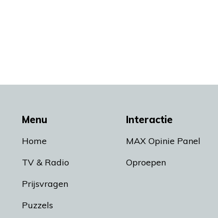
Menu
Interactie
Home
MAX Opinie Panel
TV & Radio
Oproepen
Prijsvragen
Puzzels