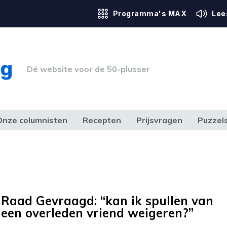
Programma's MAX
Lee
Dé website voor de 50-plusser
Onze columnisten
Recepten
Prijsvragen
Puzzel
ERK & RECHT
GEZONDHEID & SPORT
HUIS, TUIN & HOBBY
MEDIA & 
Raad Gevraagd: “kan ik spullen van
een overleden vriend weigeren?”