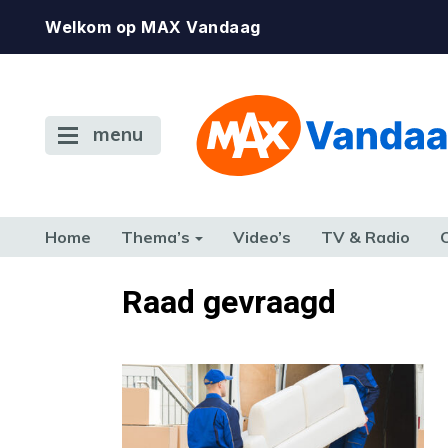
Welkom op MAX Vandaag
menu
Home
Thema’s
Video’s
TV & Radio
CONSUMENT
ETEN & DRINKEN
FAMILIE & RELATIE
GELD, W
Raad gevraagd
TERUG NAAR TOEN