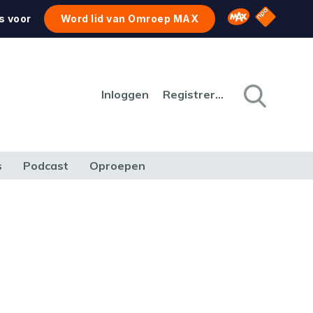
NPO Star
Omroep MAX
s voor
Word lid van Omroep MAX
Inloggen
Registreren
s
Podcast
Oproepen
CULTUUR
NATUUR & MILIEU
REIZEN & VERKEER