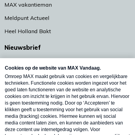
MAX vakantieman
Meldpunt Actueel
Heel Holland Bakt
Nieuwsbrief
Neem hier een gratis abonnement op onze
nieuwsbrief. Elke vrijdag- en dinsdagochtend in
uw mailbox.
Verzend