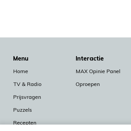
Menu
Interactie
Home
MAX Opinie Panel
TV & Radio
Oproepen
Prijsvragen
Puzzels
Recepten