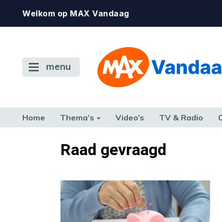
Welkom op MAX Vandaag
menu
Home
Thema’s
Video’s
TV & Radio
CONSUMENT
ETEN & DRINKEN
FAMILIE & RELATIE
GELD, W
Raad gevraagd
TERUG NAAR TOEN