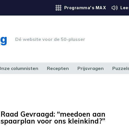
Programma's MAX
Lee
Dé website voor de 50-plusser
Onze columnisten
Recepten
Prijsvragen
Puzzel
ERK & RECHT
GEZONDHEID & SPORT
HUIS, TUIN & HOBBY
MEDIA & 
Raad Gevraagd: “meedoen aan
spaarplan voor ons kleinkind?”