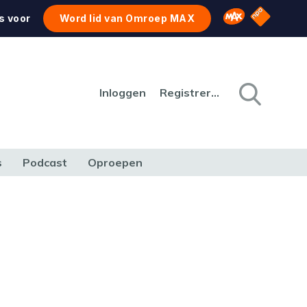
NPO Star
Omroep MAX
s voor
Word lid van Omroep MAX
Inloggen
Registreren
s
Podcast
Oproepen
CULTUUR
NATUUR & MILIEU
REIZEN & VERKEER