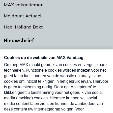
MAX vakantieman
Meldpunt Actueel
Heel Holland Bakt
Nieuwsbrief
Neem hier een gratis abonnement op onze
nieuwsbrief. Elke vrijdag- en dinsdagochtend in
uw mailbox.
Verzend