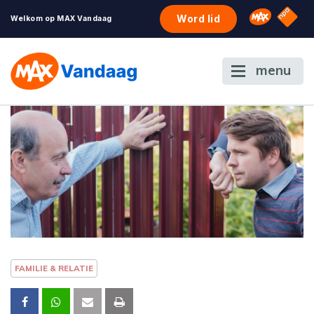
NPO S
Omroep 
Word lid
Welkom op MAX Vandaag
menu
FAMILIE & RELATIE