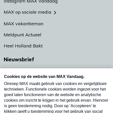
Instagram MAX Vandaag
MAX op sociale media
MAX vakantieman
Meldpunt Actueel
Heel Holland Bakt
Nieuwsbrief
Neem hier een gratis abonnement op onze
nieuwsbrief. Elke vrijdag- en dinsdagochtend in
uw mailbox.
Verzend