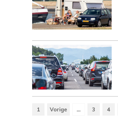
1
Vorige
...
3
4