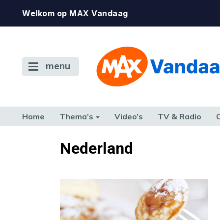
Welkom op MAX Vandaag
menu
Home
Thema’s
Video’s
TV & Radio
CONSUMENT
ETEN & DRINKEN
FAMILIE & RELATIE
GELD, W
Nederland
TERUG NAAR TOEN