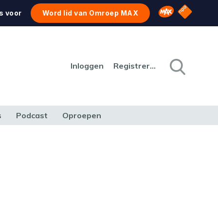
NPO Star
Omroep MAX
s voor
Word lid van Omroep MAX
Inloggen
Registreren
s
Podcast
Oproepen
CULTUUR
NATUUR & MILIEU
REIZEN & VERKEER