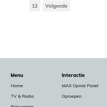
12
Volgende
Menu
Interactie
Home
MAX Opinie Panel
TV & Radio
Oproepen
Prijsvragen