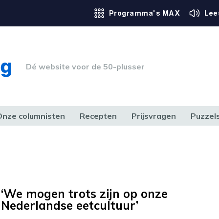
Programma's MAX
Lee
Dé website voor de 50-plusser
Onze columnisten
Recepten
Prijsvragen
Puzzel
ERK & RECHT
GEZONDHEID & SPORT
HUIS, TUIN & HOBBY
MEDIA & 
‘We mogen trots zijn op onze
Nederlandse eetcultuur’