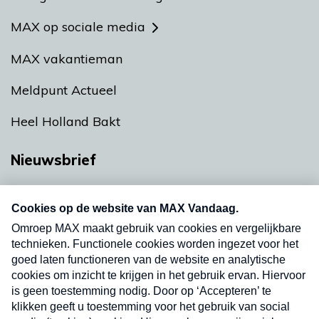
MAX op sociale media
MAX vakantieman
Meldpunt Actueel
Heel Holland Bakt
Nieuwsbrief
Neem hier een gratis abonnement op onze
nieuwsbrief. Elke vrijdag- en dinsdagochtend in
uw mailbox.
Verzend