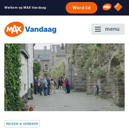
NPO S
Omroep 
Word lid
Welkom op MAX Vandaag
menu
REIZEN & VERKEER