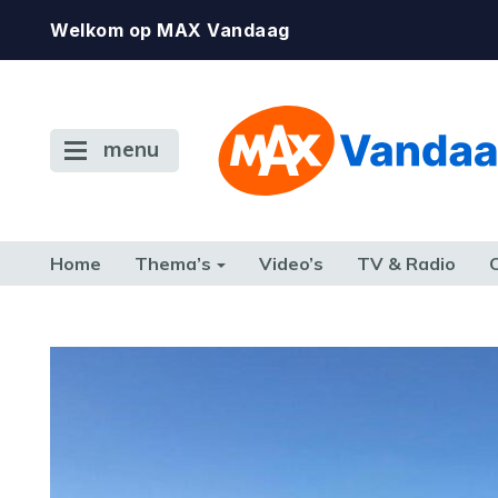
Welkom op MAX Vandaag
menu
Home
Thema’s
Video’s
TV & Radio
CONSUMENT
ETEN & DRINKEN
FAMILIE & RELATIE
GELD, W
TERUG NAAR TOEN