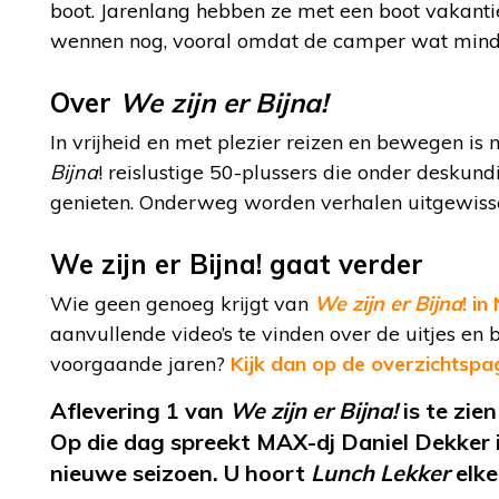
boot. Jarenlang hebben ze met een boot vakanti
wennen nog, vooral omdat de camper wat minde
Over
We zijn er Bijna!
In vrijheid en met plezier reizen en bewegen i
Bijna
! reislustige 50-plussers die onder desku
genieten. Onderweg worden verhalen uitgewissel
We zijn er Bijna! gaat verder
Wie geen genoeg krijgt van
We zijn er Bijna
! i
aanvullende video’s te vinden over de uitjes e
voorgaande jaren?
Kijk dan op de overzichtsp
Aflevering 1 van
We zijn er Bijna!
is te zie
Op die dag spreekt MAX-dj Daniel Dekker 
nieuwe seizoen. U hoort
Lunch Lekker
elke