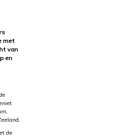
rs
e met
cht van
ep en
 de
eniet
um.
Zeeland.
et de