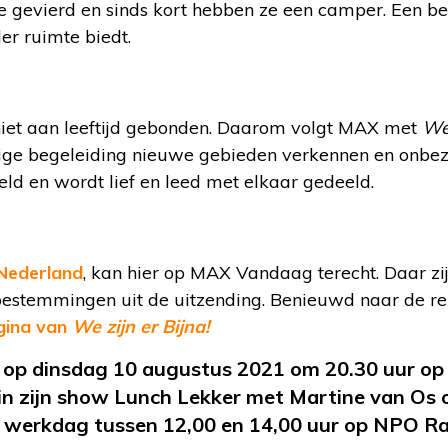
e gevierd en sinds kort hebben ze een camper. Een be
r ruimte biedt.
s niet aan leeftijd gebonden. Daarom volgt MAX met
We 
ndige begeleiding nieuwe gebieden verkennen en onbe
d en wordt lief en leed met elkaar gedeeld.
n Nederland
, kan hier op MAX Vandaag terecht. Daar zi
n bestemmingen uit de uitzending. Benieuwd naar de r
agina van
We zijn er Bijna!
n op dinsdag 10 augustus 2021 om 20.30 uur op
in zijn show Lunch Lekker met Martine van Os 
 werkdag tussen 12,00 en 14,00 uur op NPO Ra