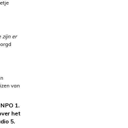
etje
zijn er
zorgd
jn
eizen van
 NPO 1.
over het
dio 5.