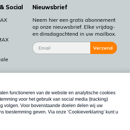
& Social
Nieuwsbrief
MAX
Neem hier een gratis abonnement
op onze nieuwsbrief. Elke vrijdag-
en dinsdagochtend in uw mailbox.
MAX
Verzend
iale
tieman
ctueel
Nieuwsbrief
d Bakt
Neem hier een gratis abonnement op onze
nieuwsbrief. Elke vrijdag- en dinsdagochtend in uw
mailbox.