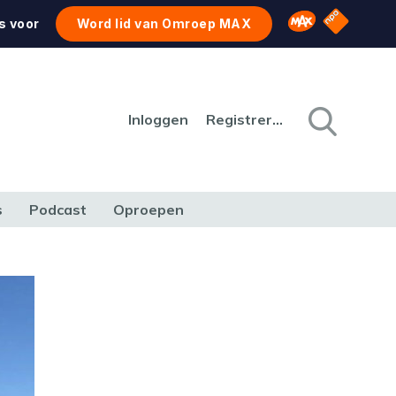
NPO Star
Omroep MAX
s voor
Word lid van Omroep MAX
Inloggen
Registreren
s
Podcast
Oproepen
CULTUUR
NATUUR & MILIEU
REIZEN & VERKEER