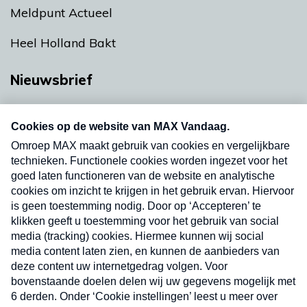
Meldpunt Actueel
Heel Holland Bakt
Nieuwsbrief
Neem hier een gratis abonnement op onze
nieuwsbrief. Elke vrijdag- en dinsdagochtend in
uw mailbox.
Verzend