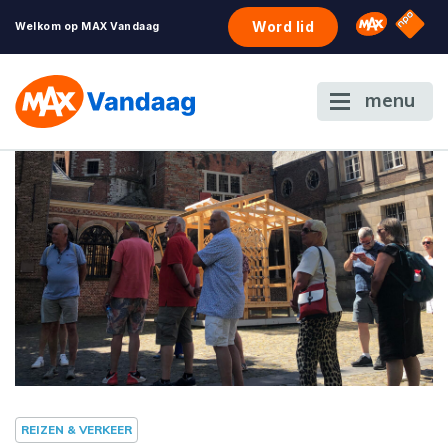
NPO S
Omroep 
Word lid
Welkom op MAX Vandaag
menu
REIZEN & VERKEER