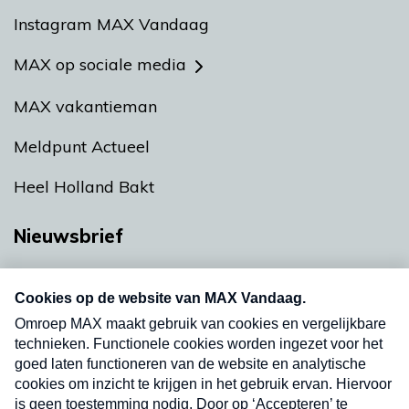
Instagram MAX Vandaag
MAX op sociale media
MAX vakantieman
Meldpunt Actueel
Heel Holland Bakt
Nieuwsbrief
Neem hier een gratis abonnement op onze
nieuwsbrief. Elke vrijdag- en dinsdagochtend in
uw mailbox.
Verzend