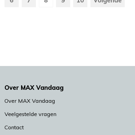
6
7
8
9
10
Volgende
Over MAX Vandaag
Over MAX Vandaag
Veelgestelde vragen
Contact