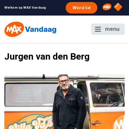
NPO S
Omroep 
Word lid
Welkom op MAX Vandaag
menu
Jurgen van den Berg