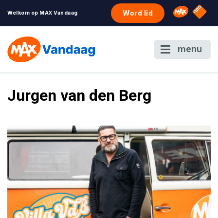
NPO S
Omroep 
Word lid
Welkom op MAX Vandaag
menu
Jurgen van den Berg