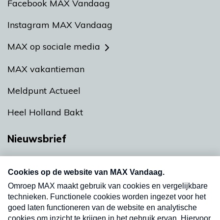
Facebook MAX Vandaag
Instagram MAX Vandaag
MAX op sociale media
MAX vakantieman
Meldpunt Actueel
Heel Holland Bakt
Nieuwsbrief
Neem hier een gratis abonnement op onze
nieuwsbrief. Elke vrijdag- en dinsdagochtend in
uw mailbox.
Verzend