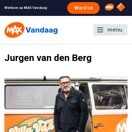
NPO S
Omroep 
Word lid
Welkom op MAX Vandaag
menu
Jurgen van den Berg