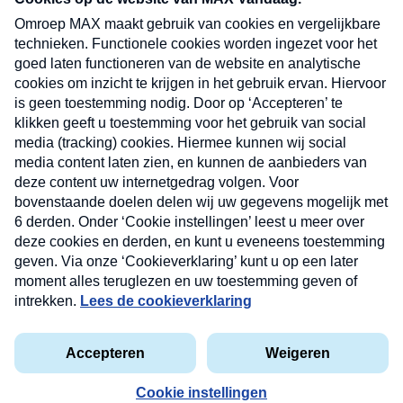
uw mailbox.
Verzend
Nieuwsbrief
Neem hier een gratis abonnement op onze
nieuwsbrief. Elke vrijdag- en dinsdagochtend in uw
mailbox.
Contact
Algemene voorwaarden
Privacyverklaring
Cookieverklaring
Kwetsbaarheid melden
privacyverklaring
Copyright © 2026 MAX Vandaag -
Omroep MAX