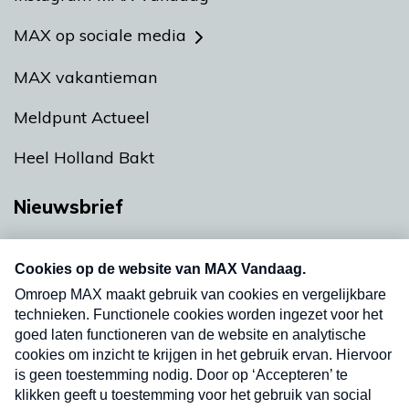
MAX op sociale media
MAX vakantieman
Meldpunt Actueel
Heel Holland Bakt
Nieuwsbrief
Neem hier een gratis abonnement op onze
nieuwsbrief. Elke vrijdag- en dinsdagochtend in
uw mailbox.
Verzend