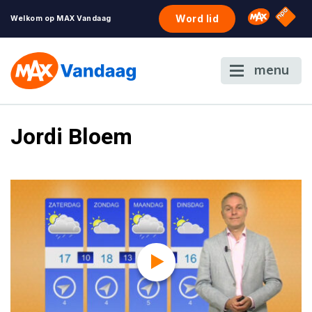
NPO S
Omroep 
Word lid
Welkom op MAX Vandaag
menu
Jordi Bloem