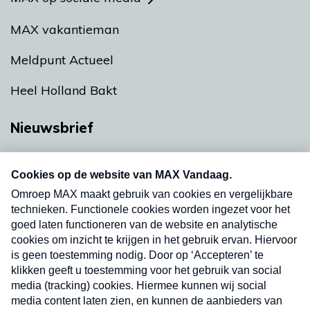
MAX vakantieman
Meldpunt Actueel
Heel Holland Bakt
Nieuwsbrief
Neem hier een gratis abonnement op onze
nieuwsbrief. Elke vrijdag- en dinsdagochtend in
uw mailbox.
Verzend