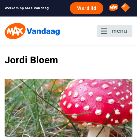
NPO S
Omroep 
Word lid
Welkom op MAX Vandaag
menu
Jordi Bloem