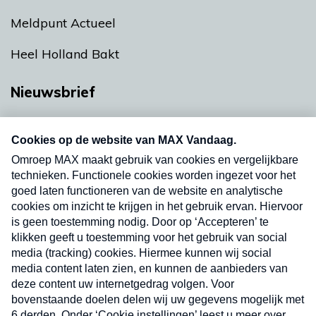
Meldpunt Actueel
Heel Holland Bakt
Nieuwsbrief
Neem hier een gratis abonnement op onze
nieuwsbrief. Elke vrijdag- en dinsdagochtend in
uw mailbox.
Verzend