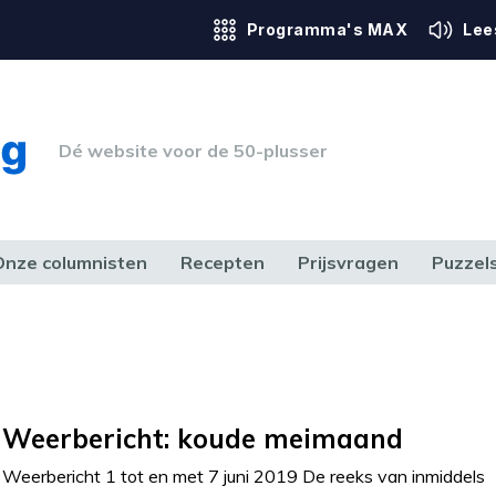
Programma's MAX
Lee
Dé website voor de 50-plusser
Onze columnisten
Recepten
Prijsvragen
Puzzel
ERK & RECHT
GEZONDHEID & SPORT
HUIS, TUIN & HOBBY
MEDIA & 
Weerbericht: koude meimaand
Weerbericht 1 tot en met 7 juni 2019 De reeks van inmiddels