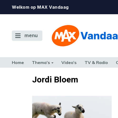
Welkom op MAX Vandaag
menu
Home
Thema’s
Video’s
TV & Radio
CONSUMENT
ETEN & DRINKEN
FAMILIE & RELATIE
GELD, W
Jordi Bloem
TERUG NAAR TOEN