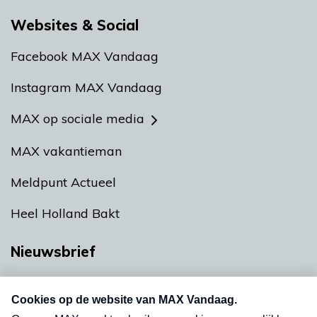
Websites & Social
Facebook MAX Vandaag
Instagram MAX Vandaag
MAX op sociale media
MAX vakantieman
Meldpunt Actueel
Heel Holland Bakt
Nieuwsbrief
Neem hier een gratis abonnement op onze
nieuwsbrief. Elke vrijdag- en dinsdagochtend in
uw mailbox.