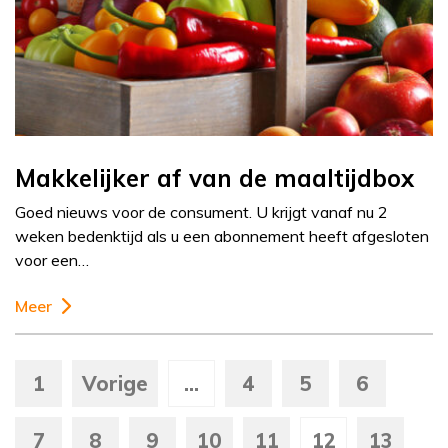
Makkelijker af van de maaltijdbox
Goed nieuws voor de consument. U krijgt vanaf nu 2
weken bedenktijd als u een abonnement heeft afgesloten
voor een…
Meer
1
Vorige
...
4
5
6
7
8
9
10
11
12
13