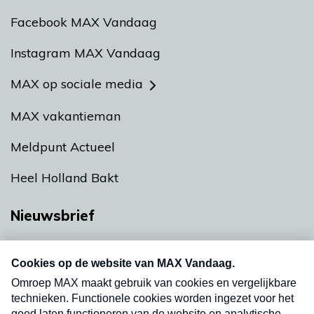
Facebook MAX Vandaag
Instagram MAX Vandaag
MAX op sociale media
MAX vakantieman
Meldpunt Actueel
Heel Holland Bakt
Nieuwsbrief
Neem hier een gratis abonnement op onze
nieuwsbrief. Elke vrijdag- en dinsdagochtend in
uw mailbox.
Verzend