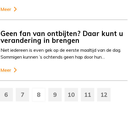
Meer
Geen fan van ontbijten? Daar kunt u
verandering in brengen
Niet iedereen is even gek op de eerste maaltijd van de dag.
Sommigen kunnen ’s ochtends geen hap door hun…
Meer
6
7
8
9
10
11
12