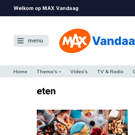
Welkom op MAX Vandaag
menu
Home
Thema’s
Video’s
TV & Radio
CONSUMENT
ETEN & DRINKEN
FAMILIE & RELATIE
GELD, W
eten
TERUG NAAR TOEN