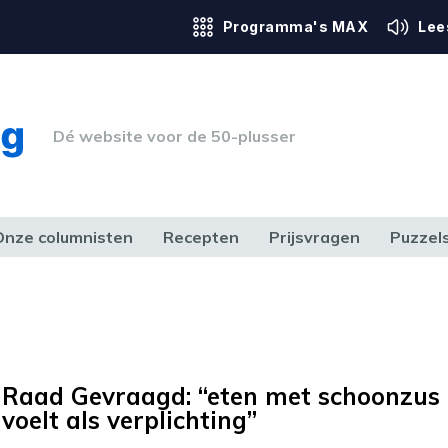
Programma's MAX
Lee
Dé website voor de 50-plusser
Onze columnisten
Recepten
Prijsvragen
Puzzel
ERK & RECHT
GEZONDHEID & SPORT
HUIS, TUIN & HOBBY
MEDIA & 
Raad Gevraagd: “eten met schoonzus
voelt als verplichting”