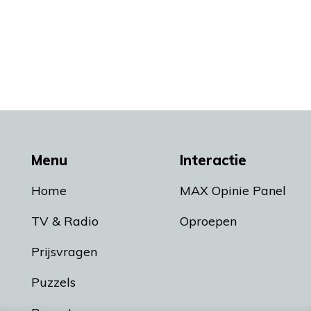
Menu
Interactie
Home
MAX Opinie Panel
TV & Radio
Oproepen
Prijsvragen
Puzzels