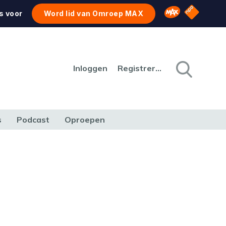
NPO Star
Omroep MAX
s voor
Word lid van Omroep MAX
Inloggen
Registreren
s
Podcast
Oproepen
CULTUUR
NATUUR & MILIEU
REIZEN & VERKEER