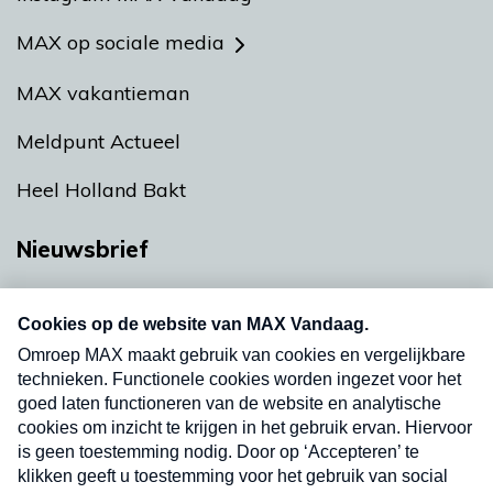
MAX op sociale media
MAX vakantieman
Meldpunt Actueel
Heel Holland Bakt
Nieuwsbrief
Neem hier een gratis abonnement op onze
nieuwsbrief. Elke vrijdag- en dinsdagochtend in
uw mailbox.
Verzend