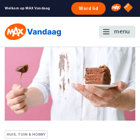
NPO S
Omroep 
Word lid
Welkom op MAX Vandaag
menu
HUIS, TUIN & HOBBY