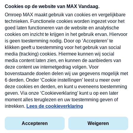
nieuwsbrief. Elke vrijdag- en dinsdagochtend in
uw mailbox.
Verzend
Nieuwsbrief
Neem hier een gratis abonnement op onze
nieuwsbrief. Elke vrijdag- en dinsdagochtend in uw
mailbox.
Contact
Algemene voorwaarden
Privacyverklaring
Cookieverklaring
Kwetsbaarheid melden
privacyverklaring