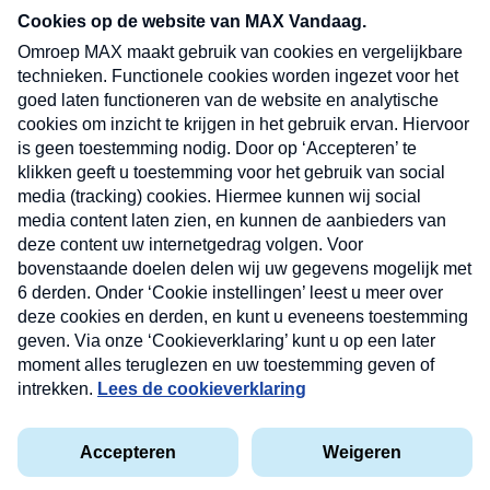
Neem hier een gratis abonnement op onze
nieuwsbrief. Elke vrijdag- en dinsdagochtend in
uw mailbox.
Verzend
Nieuwsbrief
Neem hier een gratis abonnement op onze
nieuwsbrief. Elke vrijdag- en dinsdagochtend in uw
mailbox.
Contact
Algemene voorwaarden
Privacyverklaring
Cookieverklaring
Kwetsbaarheid melden
privacyverklaring