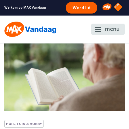
NPO S
Omroep 
Word lid
Welkom op MAX Vandaag
menu
HUIS, TUIN & HOBBY