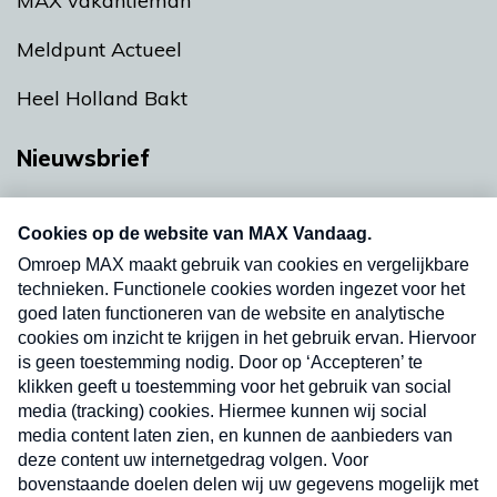
MAX vakantieman
Meldpunt Actueel
Heel Holland Bakt
Nieuwsbrief
Neem hier een gratis abonnement op onze
nieuwsbrief. Elke vrijdag- en dinsdagochtend in
uw mailbox.
Verzend